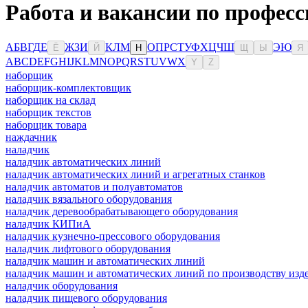
Работа и вакансии по профес
А
Б
В
Г
Д
Е
Ж
З
И
К
Л
М
О
П
Р
С
Т
У
Ф
Х
Ц
Ч
Ш
Э
Ю
Ё
Й
Н
Щ
Ы
Я
A
B
C
D
E
F
G
H
I
J
K
L
M
N
O
P
Q
R
S
T
U
V
W
X
Y
Z
наборщик
наборщик-комплектовщик
наборщик на склад
наборщик текстов
наборщик товара
наждачник
наладчик
наладчик автоматических линий
наладчик автоматических линий и агрегатных станков
наладчик автоматов и полуавтоматов
наладчик вязального оборудования
наладчик деревообрабатывающего оборудования
наладчик КИПиА
наладчик кузнечно-прессового оборудования
наладчик лифтового оборудования
наладчик машин и автоматических линий
наладчик машин и автоматических линий по производству изде
наладчик оборудования
наладчик пищевого оборудования