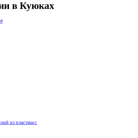
сии в Куюках
#
лий из пластмасс