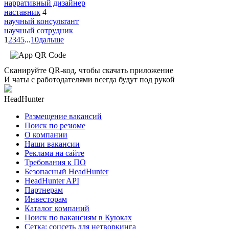
нарративный дизайнер
наставник
4
научный консультант
научный сотрудник
1
2
3
4
5
...
10
дальше
Сканируйте QR-код, чтобы скачать приложение
И чаты с работодателями всегда будут под рукой
HeadHunter
Размещение вакансий
Поиск по резюме
О компании
Наши вакансии
Реклама на сайте
Требования к ПО
Безопасный HeadHunter
HeadHunter API
Партнерам
Инвесторам
Каталог компаний
Поиск по вакансиям в Куюках
Сетка: соцсеть для нетворкинга