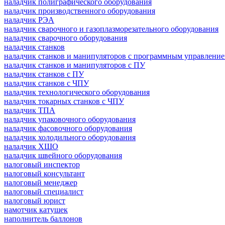
наладчик полиграфического оборудования
наладчик производственного оборудования
наладчик РЭА
наладчик сварочного и газоплазморезательного оборудования
наладчик сварочного оборудования
наладчик станков
наладчик станков и манипуляторов с программным управлени
наладчик станков и манипуляторов с ПУ
наладчик станков с ПУ
наладчик станков с ЧПУ
наладчик технологического оборудования
наладчик токарных станков с ЧПУ
наладчик ТПА
наладчик упаковочного оборудования
наладчик фасовочного оборудования
наладчик холодильного оборудования
наладчик ХШО
наладчик швейного оборудования
налоговый инспектор
налоговый консультант
налоговый менеджер
налоговый специалист
налоговый юрист
намотчик катушек
наполнитель баллонов